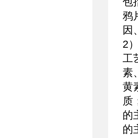
包
鸦
因
2
工
素
黄
质
的
的