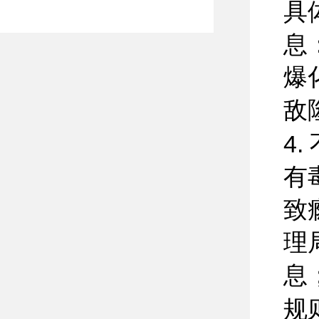
具
息
爆
敌
4
有
致
理
息
规