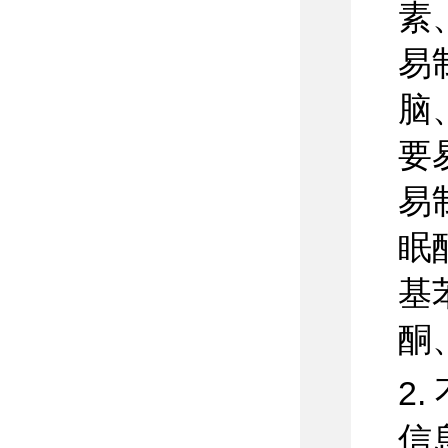
素
易
脑
要
易
眠
基
酮
2
信