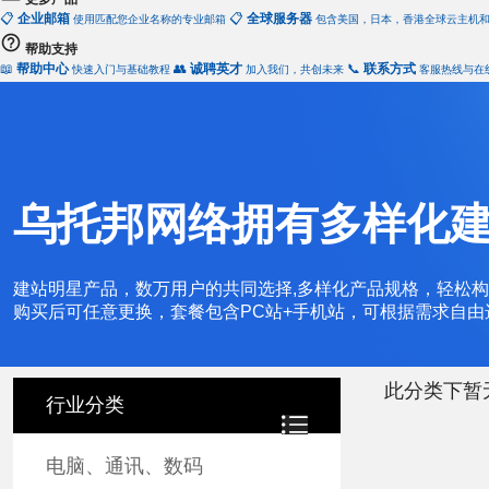
📋
企业邮箱
📋
全球服务器
使用匹配您企业名称的专业邮箱
包含美国，日本，香港全球云主机
帮助支持
📖
帮助中心
👥
诚聘英才
📞
联系方式
快速入门与基础教程
加入我们，共创未来
客服热线与在
乌托邦网络拥有多样化
建站明星产品，数万用户的共同选择,多样化产品规格，轻松构
购买后可任意更换，套餐包含PC站+手机站，可根据需求自
此分类下暂
行业分类
电脑、通讯、数码