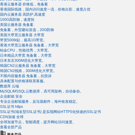
香港云服务器
价格低，免备案
香港国际线路，国内访问速度一流，价格出彩，速度占优
国内云服务器
高防护,高速度
100G高防御，速度快
美国云服务器
免备案
免备案，外贸建站首选，20G防御
美国大带宽云服务器
大带宽
带宽500M起，最高1G带宽。
香港大带宽云服务器
免备案，大带宽
铂金CPU，性能优秀，大带宽。
日本精品大带宽
免备案，大带宽
日本东京300M优化大带宽。
韩国CN2云服务器
免备案，大带宽
韩国CN2线路，300M优化大带宽。
不限内容服务器
免备案，抗投诉
具体配置与价格请联系客服。
数据库
云端
MySQL/MSSQL云数据库，高可用架构，自动备份。
企业邮箱
安全
专业企业邮箱服务，反垃圾邮件，海外收发稳定。
SSL证书
https
SSL证书(域名型SSL证书) 是实现网站HTTPS化快速的SSL证书
CDN加速
全球
全球加速节点，智能调度，提升网站访问速度。
查看全部产品
更多产品