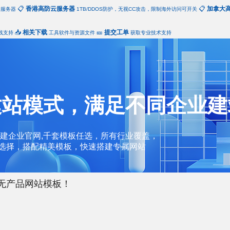
📋
香港高防云服务器
📋
加拿大
和服务器
1TB/DDOS防护，无视CC攻击，限制海外访问可开关
📥
相关下载
🎫
提交工单
线支持
工具软件与资源文件
获取专业技术支持
建站模式，满足不同企业建
建企业官网,千套模板任选，所有行业覆盖，
由选择，搭配精美模板，快速搭建专属网站
无产品网站模板！