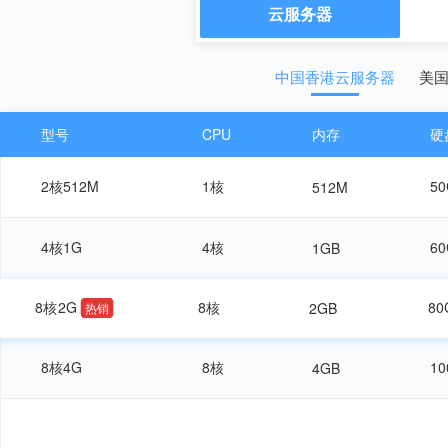
云服务器
中国香港云服务器
美
型号
CPU
内存
硬
2核512M
1核
5
512M
4核1G
4核
6
1GB
8核2G
8核
8
2GB
热销
8核4G
8核
1
4GB