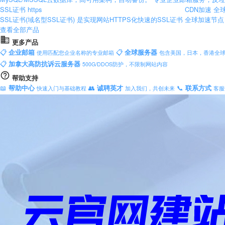
SSL证书
https
CDN加速
全
SSL证书(域名型SSL证书) 是实现网站HTTPS化快速的SSL证书
全球加速节点
查看全部产品
更多产品
📋
📋
企业邮箱
全球服务器
使用匹配您企业名称的专业邮箱
包含美国，日本，香港全
📋
加拿大高防抗诉云服务器
500G/DDOS防护，不限制网站内容
帮助支持
📖
👥
📞
帮助中心
诚聘英才
联系方式
快速入门与基础教程
加入我们，共创未来
客服