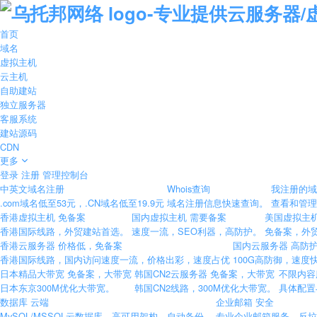
首页
域名
虚拟主机
云主机
自助建站
独立服务器
客服系统
建站源码
CDN
更多
登录
注册
管理控制台
中英文域名注册
Whois查询
我注册的
.com域名低至53元，.CN域名低至19.9元
域名注册信息快速查询。
查看和管理
香港虚拟主机
免备案
国内虚拟主机
需要备案
美国虚拟主
香港国际线路，外贸建站首选。
速度一流，SEO利器，高防护。
免备案，外
香港云服务器
价格低，免备案
国内云服务器
高防护
香港国际线路，国内访问速度一流，价格出彩，速度占优
100G高防御，速度
日本精品大带宽
免备案，大带宽
韩国CN2云服务器
免备案，大带宽
不限内
日本东京300M优化大带宽。
韩国CN2线路，300M优化大带宽。
具体配置
数据库
云端
企业邮箱
安全
MySQL/MSSQL云数据库，高可用架构，自动备份。
专业企业邮箱服务，反垃