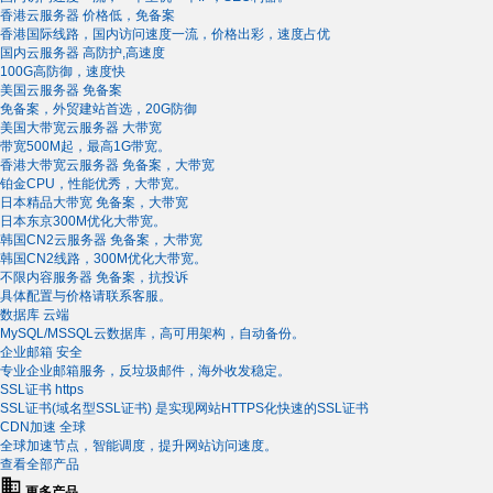
香港云服务器
价格低，免备案
香港国际线路，国内访问速度一流，价格出彩，速度占优
国内云服务器
高防护,高速度
100G高防御，速度快
美国云服务器
免备案
免备案，外贸建站首选，20G防御
美国大带宽云服务器
大带宽
带宽500M起，最高1G带宽。
香港大带宽云服务器
免备案，大带宽
铂金CPU，性能优秀，大带宽。
日本精品大带宽
免备案，大带宽
日本东京300M优化大带宽。
韩国CN2云服务器
免备案，大带宽
韩国CN2线路，300M优化大带宽。
不限内容服务器
免备案，抗投诉
具体配置与价格请联系客服。
数据库
云端
MySQL/MSSQL云数据库，高可用架构，自动备份。
企业邮箱
安全
专业企业邮箱服务，反垃圾邮件，海外收发稳定。
SSL证书
https
SSL证书(域名型SSL证书) 是实现网站HTTPS化快速的SSL证书
CDN加速
全球
全球加速节点，智能调度，提升网站访问速度。
查看全部产品
更多产品